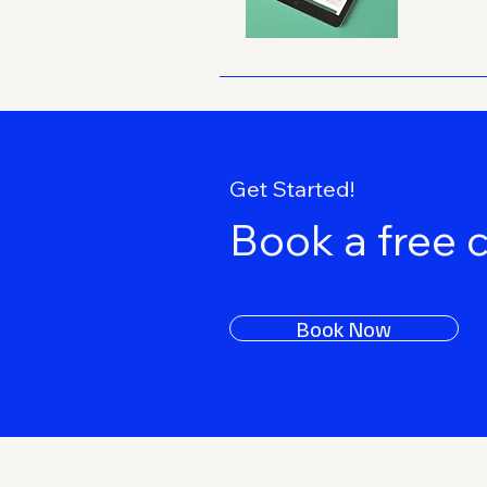
Get Started!
Book a free 
Book Now