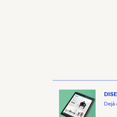
DIS
Dejá 