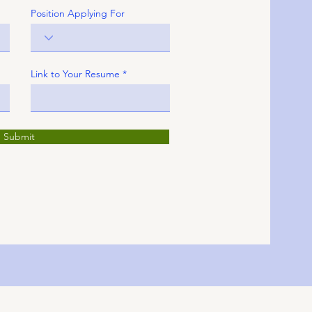
Position Applying For
Link to Your Resume
Submit